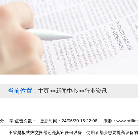
当前位置 :
主页
新闻中心
行业资讯
>>
>>
分 享:
点击次数：
更新时间：24/06/20 15:22:06 来源：
www.milli
不管是板式热交换器还是其它任何设备，使用者都会想要提高设备的工