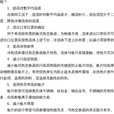
呢？
1、提高对数平均温差
在相同工况下，逆流时对数平均温差大，顺流时小，混合流型介
度，降低冷侧流体的温度。
2、进出口管位置的确定
对于单流程布置的板式热交换器，为检修方便，流体进出口管应尽可能
进出口位置应按热流体上进下出，冷流体下进上出布置，以减小滞留带的影响
3、提高传热效率
冷热流体通过热交换器板片传热，流体与板片直接接触，传热方式
4、减小污垢层热阻
减小板式热交换器的污垢层热阻的关键是防止板片结垢。板片结垢厚度为1m
杂物附着在板片上。有些供热单位为防止盗水及钢件腐蚀，在供热介质
行处理。选用药剂时，宜选择无黏性的药剂。
5、选用热导率高的板片
板片材质可选择奥氏体不锈钢、钛合金、铜合金等。不锈钢的导热性能好
多，但其耐氯离子腐蚀的能力差。
6、减小板片厚度
板片的设计厚度与其耐腐蚀性能无关，与热交换器的承压能力有关。板片加厚